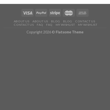
ABOUT US
ABOUT US
BLOG
BLOG
CONTACT US
CONTACT US
FAQ
FAQ
MY WISHLIST
MY WISHLIST
Copyright 2026 ©
Flatsome Theme