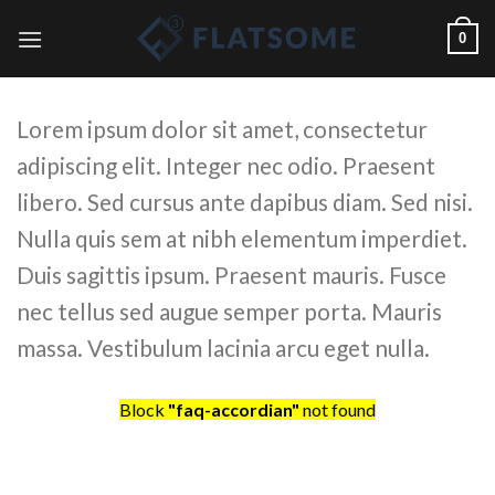
Skip
0
to
content
Lorem ipsum dolor sit amet, consectetur
adipiscing elit. Integer nec odio. Praesent
libero. Sed cursus ante dapibus diam. Sed nisi.
Nulla quis sem at nibh elementum imperdiet.
Duis sagittis ipsum. Praesent mauris. Fusce
nec tellus sed augue semper porta. Mauris
massa. Vestibulum lacinia arcu eget nulla.
Block
"faq-accordian"
not found