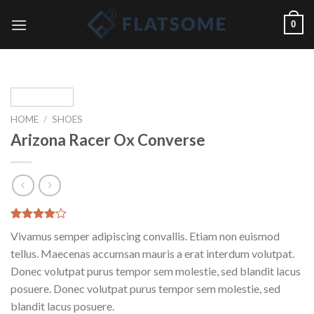
Skip
0
to
content
HOME
/
SHOES
Arizona Racer Ox Converse
Rated
2
Vivamus semper adipiscing convallis. Etiam non euismod
4.00
out
of 5
tellus. Maecenas accumsan mauris a erat interdum volutpat.
based on
Donec volutpat purus tempor sem molestie, sed blandit lacus
customer
ratings
posuere. Donec volutpat purus tempor sem molestie, sed
blandit lacus posuere.